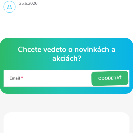
25.6.2026
Z
á
ODOBERAŤ
Email
p
ä
t
i
e