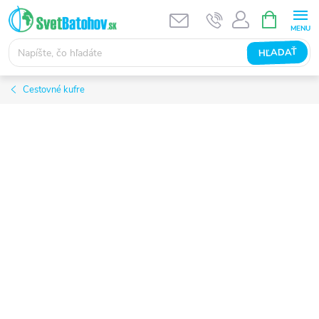
Prejsť
NÁKUPN
KOŠÍK
na
obsah
HĽADAŤ
Cestovné kufre