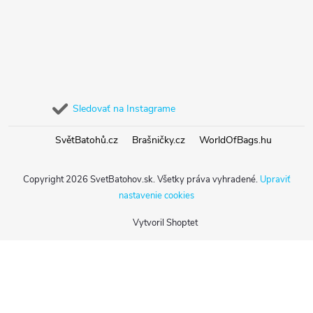
Sledovať na Instagrame
SvětBatohů.cz
Brašničky.cz
WorldOfBags.hu
Copyright 2026
SvetBatohov.sk
. Všetky práva vyhradené.
Upraviť
nastavenie cookies
Vytvoril Shoptet