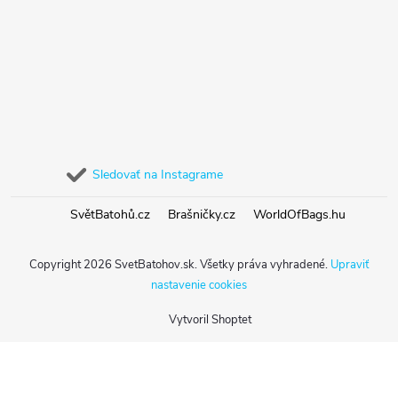
Sledovať na Instagrame
SvětBatohů.cz
Brašničky.cz
WorldOfBags.hu
Copyright 2026
SvetBatohov.sk
. Všetky práva vyhradené.
Upraviť
nastavenie cookies
Vytvoril Shoptet