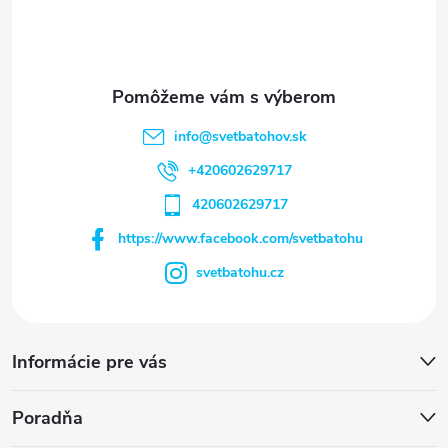
e
info
@
svetbatohov.sk
+420602629717
420602629717
https://www.facebook.com/svetbatohu
svetbatohu.cz
Informácie pre vás
Poradňa