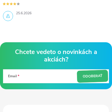
25.6.2026
Z
á
ODOBERAŤ
Email
p
ä
t
i