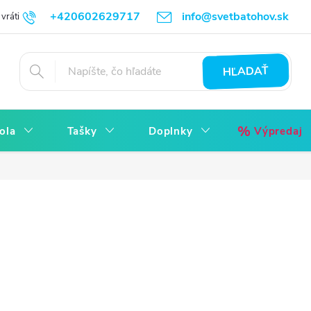
+420602629717
info@svetbatohov.sk
vrátiť
Všetko o Nákupu
Napíšte nám
Reklamácia bez starostí
HĽADAŤ
ola
Tašky
Doplnky
Výpredaj