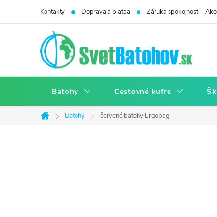
Prejsť
Kontakty
Doprava a platba
Záruka spokojnosti - Ako 
na
obsah
Batohy
Cestovné kufre
Šk
Batohy
červené batohy Ergobag
Domov