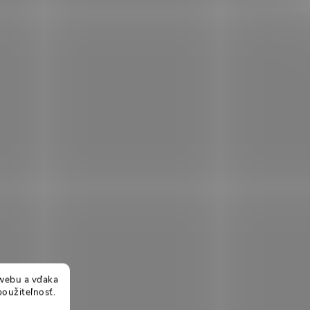
webu a vďaka
použiteľnosť.