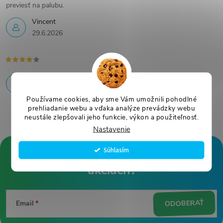
previesť na palubu.
Vincent
29.6.2026
25.6.2026
Používame cookies, aby sme Vám umožnili pohodlné
prehliadanie webu a vďaka analýze prevádzky webu
neustále zlepšovali jeho funkcie, výkon a použiteľnosť.
Nastavenie
Súhlasím
Z
á
ODOBERAŤ
Email
p