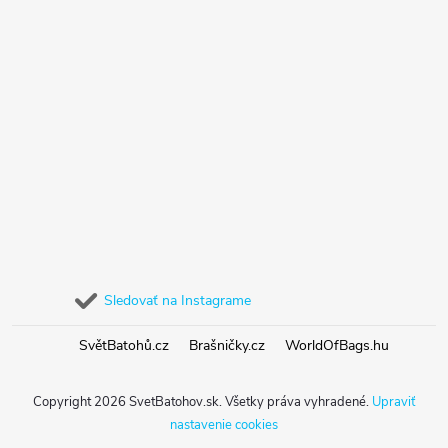
Sledovať na Instagrame
SvětBatohů.cz
Brašničky.cz
WorldOfBags.hu
Copyright 2026
SvetBatohov.sk
. Všetky práva vyhradené.
Upraviť
nastavenie cookies