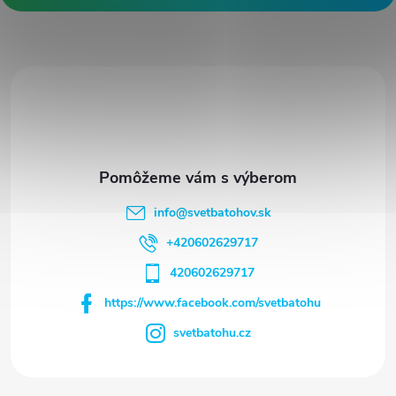
ä
t
i
e
info
@
svetbatohov.sk
+420602629717
420602629717
https://www.facebook.com/svetbatohu
svetbatohu.cz