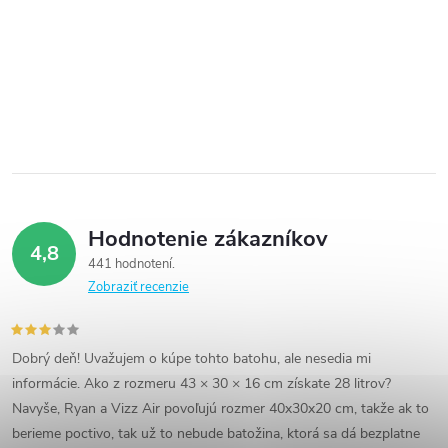
Hodnotenie zákazníkov
4,8
441 hodnotení
Zobraziť recenzie
Dobrý deň! Uvažujem o kúpe tohto batohu, ale nesedia mi
informácie. Ako z rozmeru 43 × 30 × 16 cm získate 28 litrov?
Navyše, Ryan a Vizz Air povoľujú rozmer 40x30x20 cm, takže ak to
berieme poctivo, tak už to nebude batožina, ktorá sa dá bezplatne