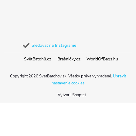
Sledovať na Instagrame
SvětBatohů.cz
Brašničky.cz
WorldOfBags.hu
Copyright 2026
SvetBatohov.sk
. Všetky práva vyhradené.
Upraviť
nastavenie cookies
Vytvoril Shoptet