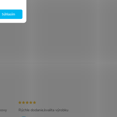
Súhlasím
ikovy
Rýchle dodanie,kvalita výrobku