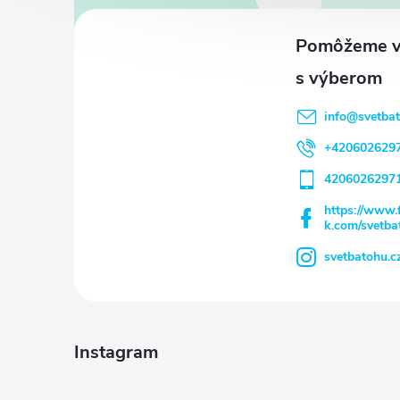
p
ä
t
info
@
svetba
i
+420602629
e
4206026297
https://www.
k.com/svetba
svetbatohu.c
Instagram