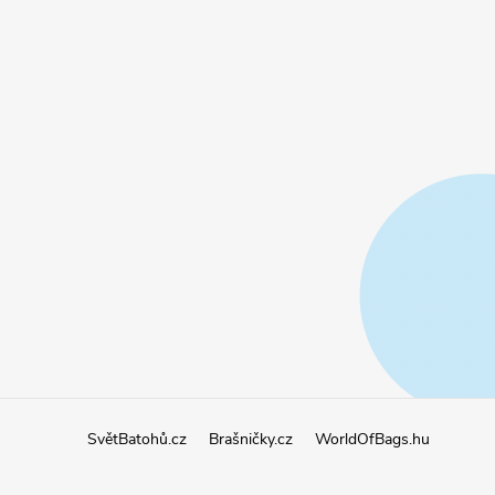
SvětBatohů.cz
Brašničky.cz
WorldOfBags.hu