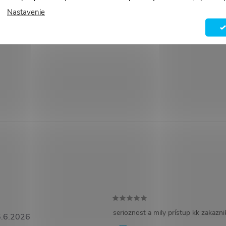
Nastavenie
serioznost a mily prístup kk zakazn
.6.2026