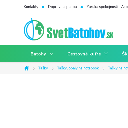
Prejsť
Kontakty
Doprava a platba
Záruka spokojnosti - Ako 
na
obsah
Batohy
Cestovné kufre
Šk
Tašky
Tašky, obaly na notebook
Tašky na n
Domov