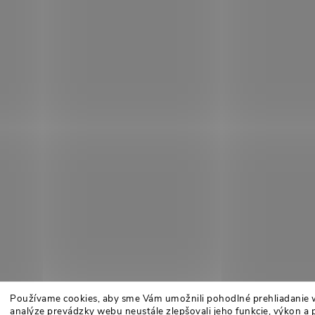
Používame cookies, aby sme Vám umožnili pohodlné prehliadanie 
analýze prevádzky webu neustále zlepšovali jeho funkcie, výkon a 