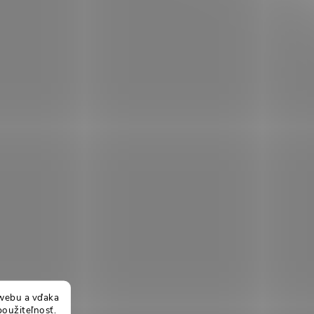
webu a vďaka
použiteľnosť.