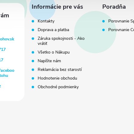
Informácie pre vás
Poradňa
Kontakty
Porovnanie S
Doprava a platba
Porovnanie C
Záruka spokojnosti - Ako
tohov.sk
vrátiť
717
Všetko o Nákupu
17
Napíšte nám
Reklamácia bez starostí
faceboo
tohu
Hodnotenie obchodu
z
Obchodné podmienky