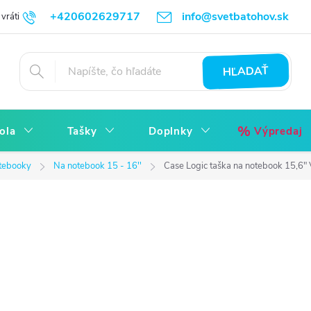
+420602629717
info@svetbatohov.sk
vrátiť
Všetko o Nákupu
Napíšte nám
Reklamácia bez starostí
HĽADAŤ
ola
Tašky
Doplnky
Výpredaj
otebooky
Na notebook 15 - 16''
Case Logic taška na notebook 15,6