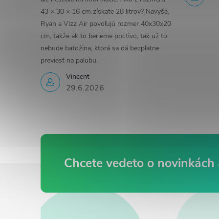
43 × 30 × 16 cm získate 28 litrov? Navyše,
Ryan a Vizz Air povoľujú rozmer 40x30x20
cm, takže ak to berieme poctivo, tak už to
nebude batožina, ktorá sa dá bezplatne
previesť na palubu.
Vincent
29.6.2026
Z
á