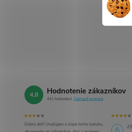
Hodnotenie zákazníkov
4,8
441 hodnotení
Zobraziť recenzie
Dobrý deň! Uvažujem o kúpe tohto batohu,
25
ale nesedia mi informácie. Ako z rozmeru