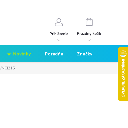
Hodnotenie obchodu
Obchodné podmienky
NÁKUPNÝ
KOŠÍK
Prázdny košík
Prihlásenie
Novinky
Poradňa
Značky
" VNCI215