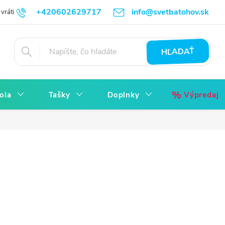
+420602629717
info@svetbatohov.sk
vrátiť
Všetko o Nákupu
Napíšte nám
Reklamácia bez starostí
HĽADAŤ
ola
Tašky
Doplnky
Výpredaj