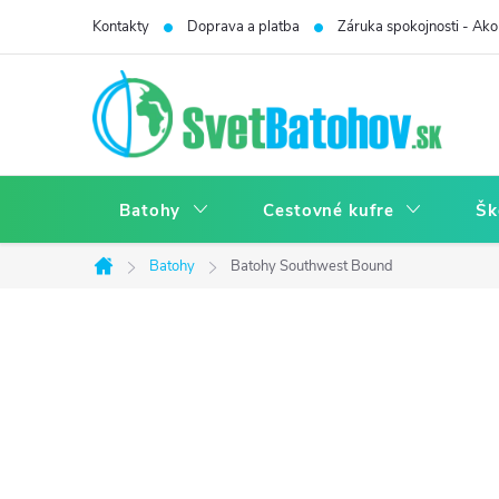
Prejsť
Kontakty
Doprava a platba
Záruka spokojnosti - Ako 
na
obsah
Batohy
Cestovné kufre
Šk
Batohy
Batohy Southwest Bound
Domov