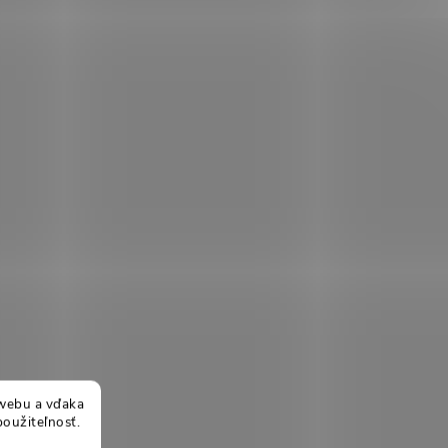
webu a vďaka
použiteľnosť.