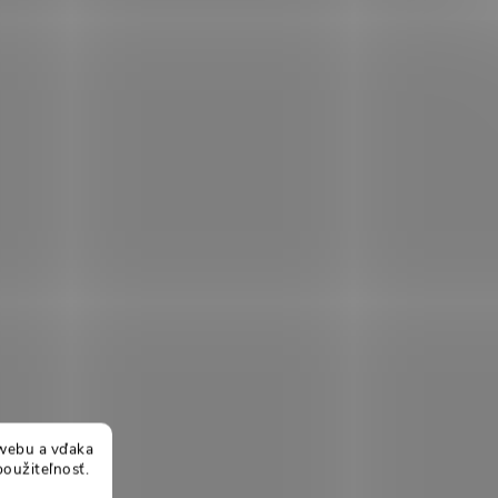
webu a vďaka
použiteľnosť.