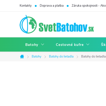
Prejsť
Kontakty
Doprava a platba
Záruka spokojnosti - Ako 
na
obsah
Batohy
Cestovné kufre
Šk
Batohy
Batohy do lietadla
Batohy do lietadla
Domov