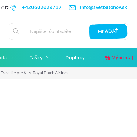
+420602629717
info@svetbatohov.sk
vrátiť
Všetko o Nákupu
Napíšte nám
Reklamácia bez starostí
HĽADAŤ
ola
Tašky
Doplnky
Výpredaj
 Travelite pre KLM Royal Dutch Airlines