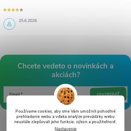
25.6.2026
Z
á
ODOBERAŤ
Email
p
ä
Používame cookies, aby sme Vám umožnili pohodlné
prehliadanie webu a vďaka analýze prevádzky webu
t
neustále zlepšovali jeho funkcie, výkon a použiteľnosť.
Nastavenie