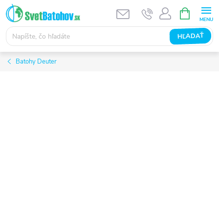
Prejsť
NÁKUPN
KOŠÍK
na
obsah
HĽADAŤ
Batohy Deuter