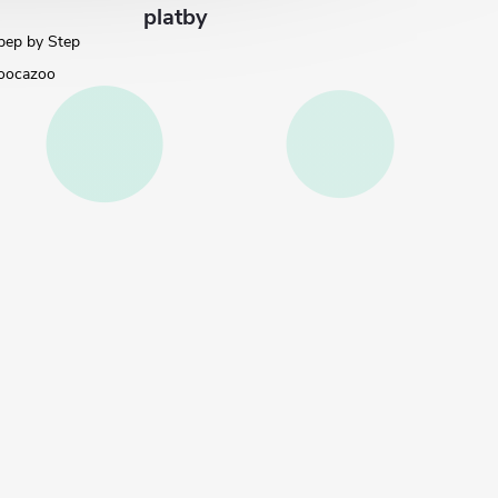
platby
pep by Step
oocazoo