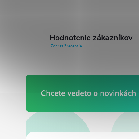
Hodnotenie zákazníkov
Zobraziť recenzie
Z
á
p