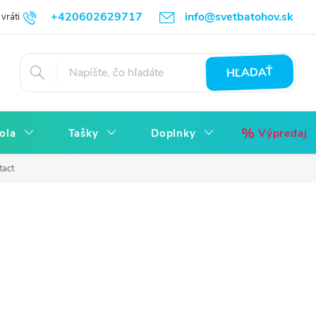
+420602629717
info@svetbatohov.sk
vrátiť
Všetko o Nákupu
Napíšte nám
Reklamácia bez starostí
HĽADAŤ
ola
Tašky
Doplnky
Výpredaj
tact