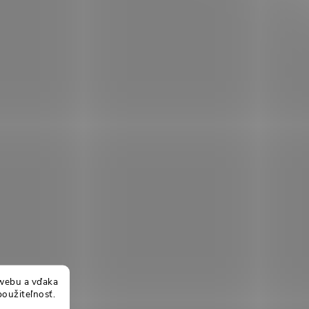
webu a vďaka
použiteľnosť.