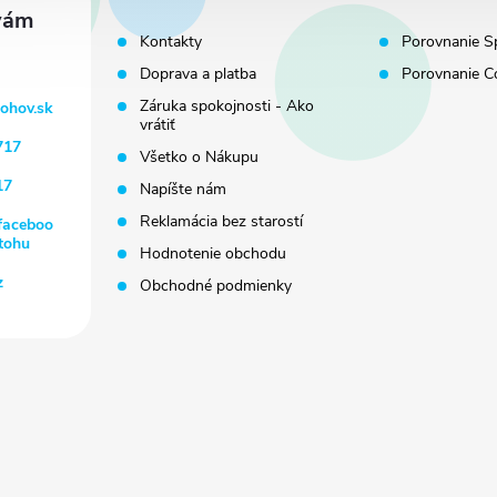
Kontakty
Porovnanie S
Doprava a platba
Porovnanie C
Záruka spokojnosti - Ako
tohov.sk
vrátiť
717
Všetko o Nákupu
17
Napíšte nám
Reklamácia bez starostí
faceboo
tohu
Hodnotenie obchodu
z
Obchodné podmienky