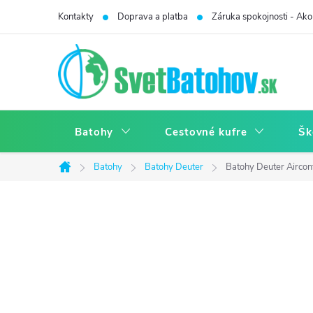
Prejsť
Kontakty
Doprava a platba
Záruka spokojnosti - Ako 
na
obsah
Batohy
Cestovné kufre
Šk
Batohy
Batohy Deuter
Batohy Deuter Aircon
Domov