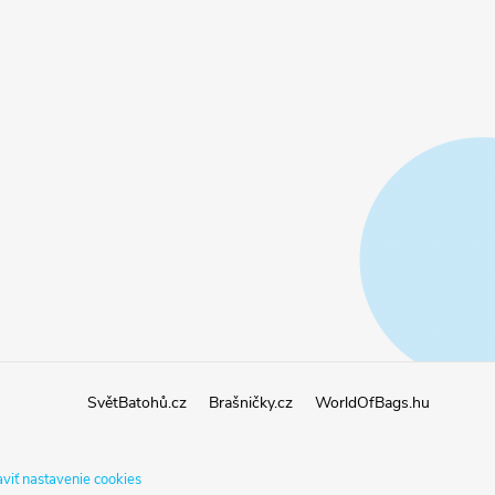
SvětBatohů.cz
Brašničky.cz
WorldOfBags.hu
viť nastavenie cookies