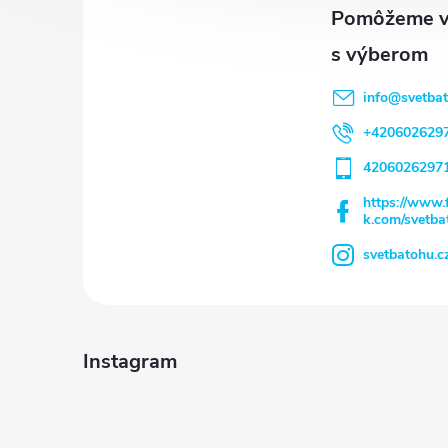
ä
t
info
@
svetba
i
+420602629
e
4206026297
https://www.
k.com/svetba
svetbatohu.c
Instagram