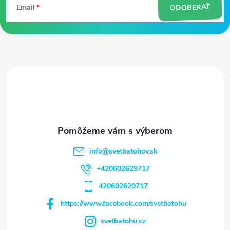
ODOBERAŤ
Email
p
ä
t
i
e
info
@
svetbatohov.sk
+420602629717
420602629717
https://www.facebook.com/svetbatohu
svetbatohu.cz