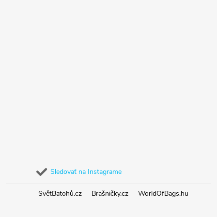
Sledovať na Instagrame
SvětBatohů.cz
Brašničky.cz
WorldOfBags.hu