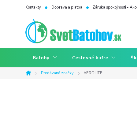
Prejsť
Kontakty
Doprava a platba
Záruka spokojnosti - Ako 
na
obsah
Batohy
Cestovné kufre
Šk
Predávané značky
AEROLITE
Domov