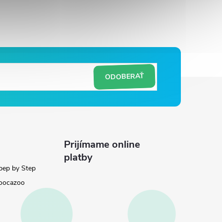
ODOBERAŤ
Prijímame online
platby
pep by Step
oocazoo