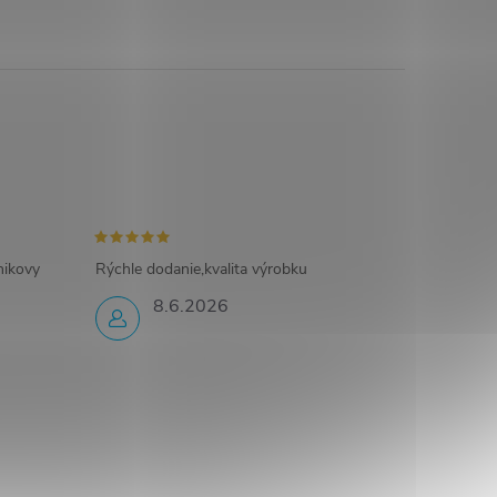
nikovy
Rýchle dodanie,kvalita výrobku
8.6.2026