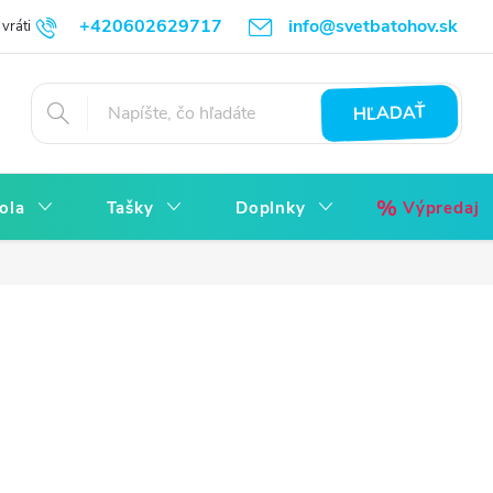
+420602629717
info@svetbatohov.sk
vrátiť
Všetko o Nákupu
Napíšte nám
Reklamácia bez starostí
HĽADAŤ
ola
Tašky
Doplnky
Výpredaj