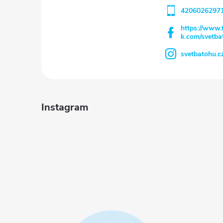
e
4206026297
https://www.
k.com/svetba
svetbatohu.c
Instagram