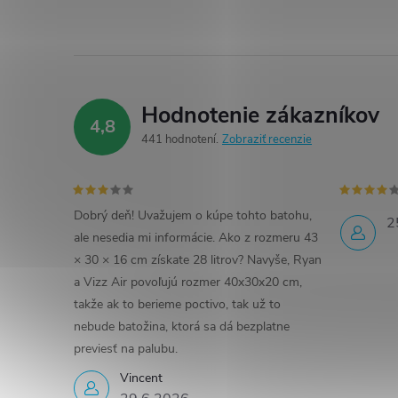
Hodnotenie zákazníkov
4,8
441 hodnotení
Zobraziť recenzie
Dobrý deň! Uvažujem o kúpe tohto batohu,
2
ale nesedia mi informácie. Ako z rozmeru 43
× 30 × 16 cm získate 28 litrov? Navyše, Ryan
a Vizz Air povoľujú rozmer 40x30x20 cm,
takže ak to berieme poctivo, tak už to
nebude batožina, ktorá sa dá bezplatne
previesť na palubu.
Vincent