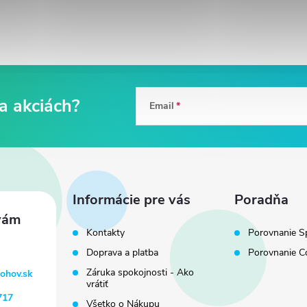
Email
Informácie pre vás
Poradňa
Kontakty
Porovnanie S
Doprava a platba
Porovnanie C
Záruka spokojnosti - Ako
tohov.sk
vrátiť
717
Všetko o Nákupu