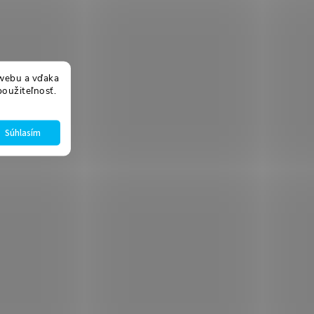
webu a vďaka
použiteľnosť.
Súhlasím