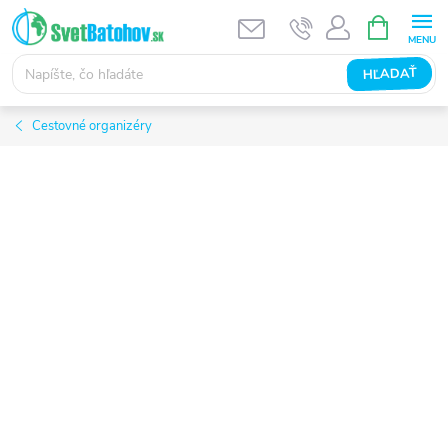
Prejsť
NÁKUPN
KOŠÍK
na
obsah
HĽADAŤ
Cestovné organizéry