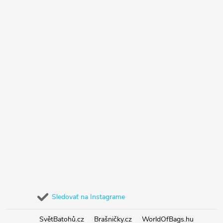
Sledovať na Instagrame
SvětBatohů.cz
Brašničky.cz
WorldOfBags.hu