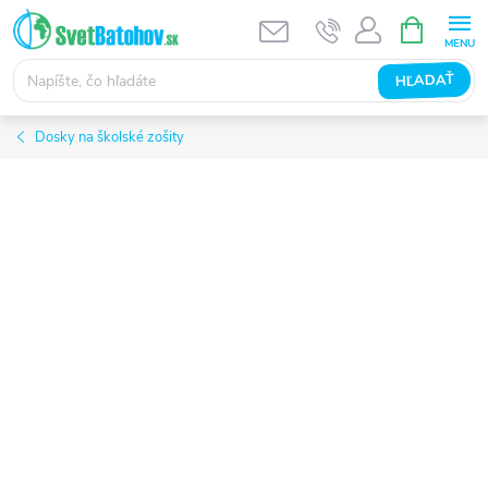
Prejsť
NÁKUPN
KOŠÍK
na
obsah
HĽADAŤ
Dosky na školské zošity