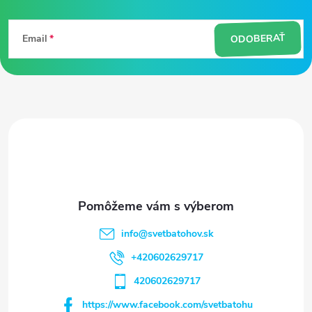
á
ODOBERAŤ
Email
p
ä
t
i
e
info
@
svetbatohov.sk
+420602629717
420602629717
https://www.facebook.com/svetbatohu