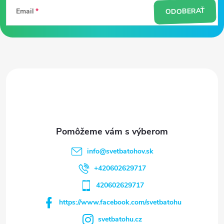
á
ODOBERAŤ
Email
p
ä
t
i
e
info
@
svetbatohov.sk
+420602629717
420602629717
https://www.facebook.com/svetbatohu
svetbatohu.cz