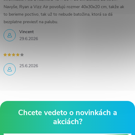
Navyše, Ryan a Vizz Air povoľujú rozmer 40x30x20 cm, takže ak
to berieme poctivo, tak už to nebude batožina, ktorá sa dá
bezplatne previesť na palubu.
Vincent
29.6.2026
25.6.2026
Z