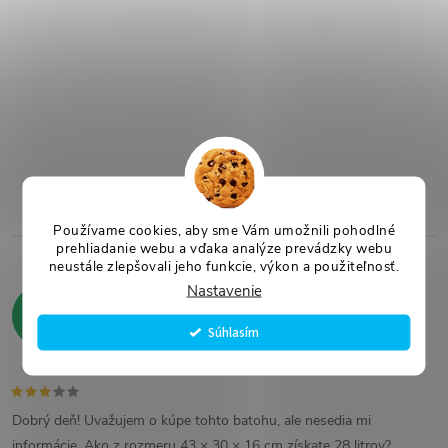
Používame cookies, aby sme Vám umožnili pohodlné
prehliadanie webu a vďaka analýze prevádzky webu
neustále zlepšovali jeho funkcie, výkon a použiteľnosť.
Nastavenie
Hodnotenie zákazníkov
4,8
441 hodnotení
Súhlasím
Zobraziť recenzie
Dobrý deň! Uvažujem o kúpe tohto batohu, ale nesedia mi
informácie. Ako z rozmeru 43 × 30 × 16 cm získate 28 litrov?