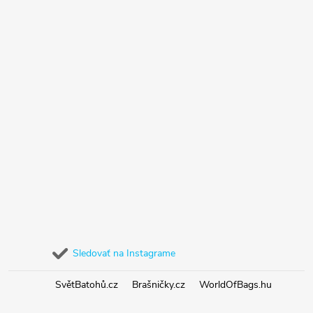
Sledovať na Instagrame
SvětBatohů.cz
Brašničky.cz
WorldOfBags.hu