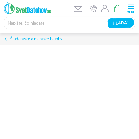
Prejsť
NÁKUPN
KOŠÍK
na
obsah
HĽADAŤ
Študentské a mestské batohy