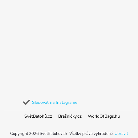
Sledovať na Instagrame
SvětBatohů.cz
Brašničky.cz
WorldOfBags.hu
Copyright 2026
SvetBatohov.sk
. Všetky práva vyhradené.
Upraviť