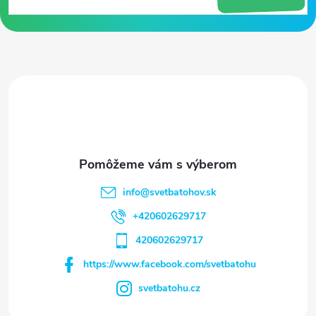
p
ä
t
i
e
info
@
svetbatohov.sk
+420602629717
420602629717
https://www.facebook.com/svetbatohu
svetbatohu.cz