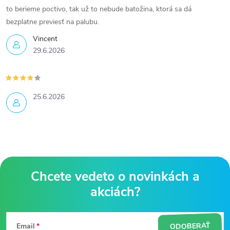
to berieme poctivo, tak už to nebude batožina, ktorá sa dá
bezplatne previesť na palubu.
Vincent
29.6.2026
25.6.2026
Z
á
ODOBERAŤ
Email