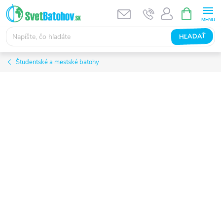
Prejsť
NÁKUPN
KOŠÍK
na
obsah
HĽADAŤ
Študentské a mestské batohy