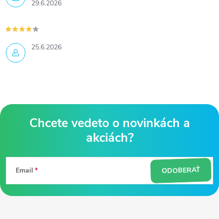
29.6.2026
25.6.2026
Z
á
ODOBERAŤ
Email
p
ä
t