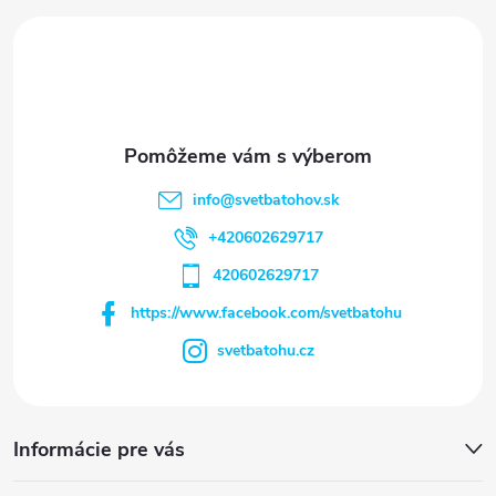
i
e
info
@
svetbatohov.sk
+420602629717
420602629717
https://www.facebook.com/svetbatohu
svetbatohu.cz
Informácie pre vás