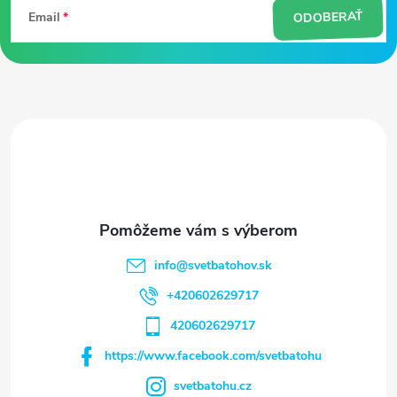
ODOBERAŤ
Email
p
ä
t
i
e
info
@
svetbatohov.sk
+420602629717
420602629717
https://www.facebook.com/svetbatohu
svetbatohu.cz