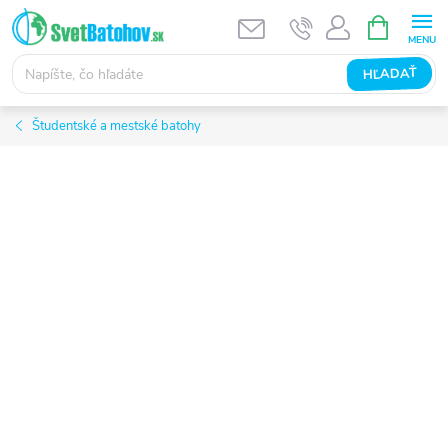
Prejsť
NÁKUPN
KOŠÍK
na
obsah
HĽADAŤ
Študentské a mestské batohy