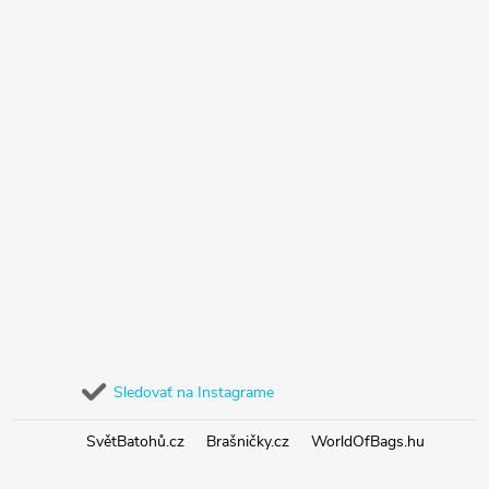
Sledovať na Instagrame
SvětBatohů.cz
Brašničky.cz
WorldOfBags.hu